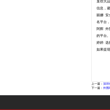
某些大
信息，
丽娜
:
名平台
阿辉
:
的平台
婷婷
:
如果提
上一篇：
深圳
下一篇：
外围